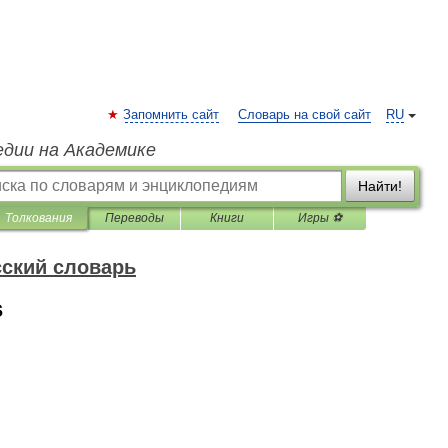
Запомнить сайт
Словарь на свой сайт
RU
едии на Академике
Найти!
Толкования
Переводы
Книги
Игры ⚽
ский словарь
s