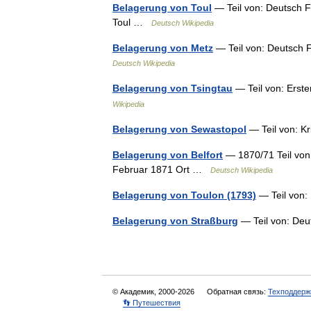
Belagerung von Toul
— Teil von: Deutsch F
Toul …
Deutsch Wikipedia
Belagerung von Metz
— Teil von: Deutsch 
Deutsch Wikipedia
Belagerung von Tsingtau
— Teil von: Erste
Wikipedia
Belagerung von Sewastopol
— Teil von: 
Belagerung von Belfort
— 1870/71 Teil von
Februar 1871 Ort …
Deutsch Wikipedia
Belagerung von Toulon (1793)
— Teil von:
Belagerung von Straßburg
— Teil von: De
© Академик, 2000-2026
Обратная связь:
Техподдерж
👣 Путешествия