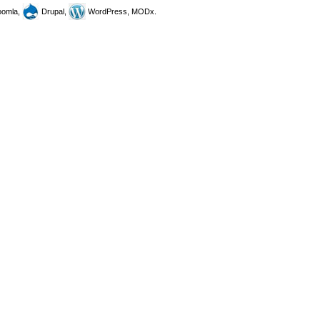
omla,
Drupal,
WordPress, MODx.