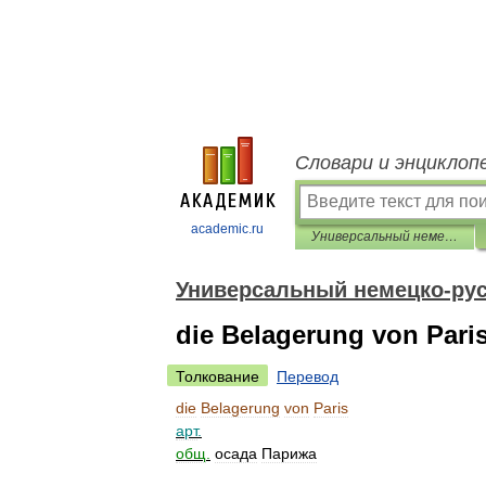
Словари и энциклоп
academic.ru
Универсальный немецко-русский словарь
Универсальный немецко-рус
die Belagerung von Pari
Толкование
Перевод
die
Belagerung
von
Paris
арт
.
общ
.
осада
Парижа