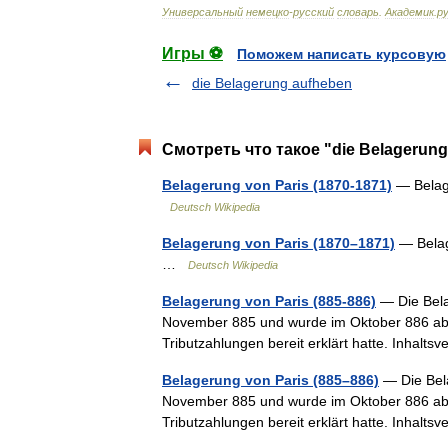
Универсальный
немецко
-
русский
словарь
.
Академик
.
ру
Игры ⚽
Поможем написать курсовую
die Belagerung aufheben
Смотреть что такое "die Belagerung
Belagerung von Paris (1870-1871)
— Belage
Deutsch Wikipedia
Belagerung von Paris (1870–1871)
— Belag
…
Deutsch Wikipedia
Belagerung von Paris (885-886)
— Die Bela
November 885 und wurde im Oktober 886 abge
Tributzahlungen bereit erklärt hatte. Inhalt
Belagerung von Paris (885–886)
— Die Bel
November 885 und wurde im Oktober 886 abge
Tributzahlungen bereit erklärt hatte. Inhalt